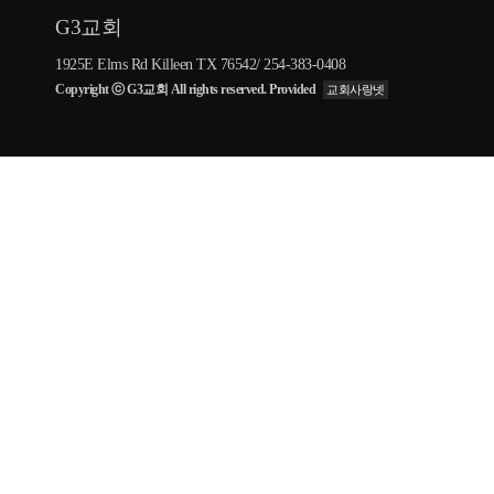
G3교회
1925E Elms Rd Killeen TX 76542/ 254-383-0408
Copyright ⓒ G3교회 All rights reserved. Provided
교회사랑넷