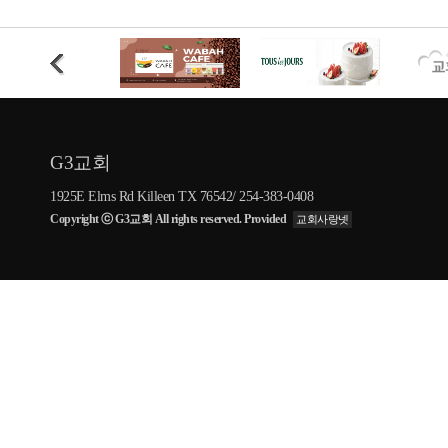
G3교회
1925E Elms Rd Killeen TX 76542/ 254-383-0408
Copyright ⓒ G3교회 All rights reserved. Provided
교회사랑넷