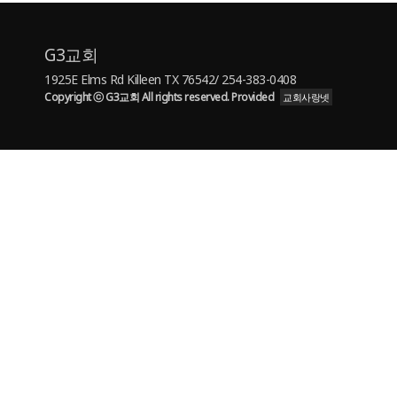
G3교회
1925E Elms Rd Killeen TX 76542/ 254-383-0408
Copyright ⓒ G3교회 All rights reserved. Provided
교회사랑넷