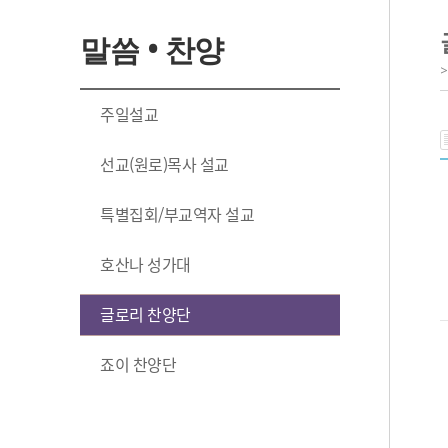
말씀 • 찬양
주일설교
선교(원로)목사 설교
특별집회/부교역자 설교
호산나 성가대
글로리 찬양단
죠이 찬양단